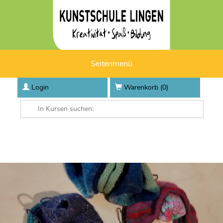
Seitenmenü
Login
Warenkorb (
0
)