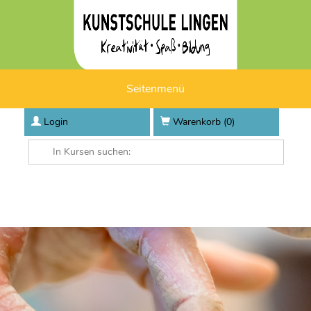
Seitenmenü
Login
Warenkorb (
0
)